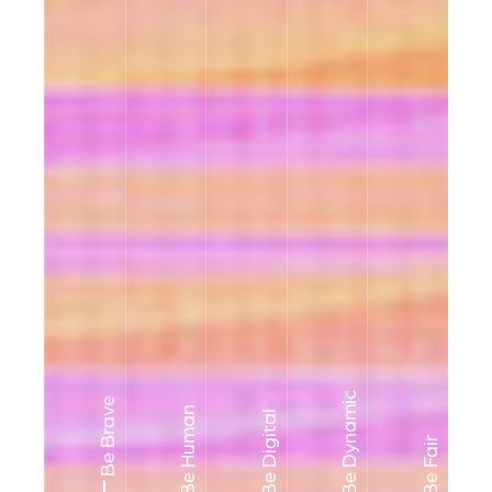
Be Dynamic
Be Brave
Be Human
Be Digital
Be Fair