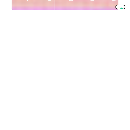
Our Values
THROW ME
Ricerca
Evoluzione
Be
Brave
Talento
Per sfide nuove ci vogliono idee coraggiose e la
nostra idea di coraggio arriva dalla fiducia nelle