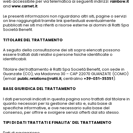
web accessibile per via telematica ai seguenti indirizzi:
rainbow.it
and
www.carnet.it
.
Le presenti informazioni non riguardano altri siti, pagine o servizi
on line raggiungibili tramite link ipertestuali eventualmente
pubblicati nei siti ma riferiti a risorse esterne ai domini di Ratti Spa
Società Benefit.
TITOLARE DEL TRATTAMENTO
A seguito della consultazione dei siti sopra elencati possono
essere trattati dati relativi a persone fisiche identificate o
identificabili.
Titolare del trattamento è Ratti Spa Società Benefit, con sede in
Guanzate (CO), via Madonna 30 – CAP 22070 GUANZATE (COMO)
(email:
public.relations@ratti.it
, centralino
+39-031-35351
).
BASE GIURIDICA DEL TRATTAMENTO
I dati personali indicati in questa pagina sono trattati dal titolare in
quanto necessari per la gestione del sito e, sulla base di
specifiche informative, e ove necessario sulla base del
consenso, per offrire e svolgere servizi offerti dal sito stesso.
TIPI DI DATI TRATTATI E FINALITA’ DEL TRATTAMENTO
Dati di navigazione