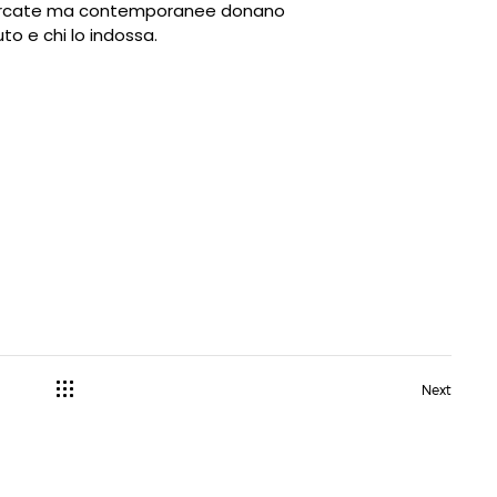
icercate ma contemporanee donano
to e chi lo indossa.
Next